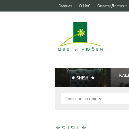
Главная
О НАС
Оплата/Доставка
КАШ
⚜ SHISHI ⚜
⚜ SHISHI ⚜