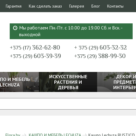
Гарантия
Как сделать заказ
Галерея
Блог
Контакты
Мы работаем Пн.-Пт. с 10.00 до 19.00 Сб. и Вск. -
выходной
362-62-80
603-32-32
+375 (17)
+ 375 (29)
603-39-39
388-99-30
+375 (29)
+375 (29)
ИСКУССТВЕННЫЕ
ДЕКОР 
ПО И МЕБЕЛЬ
РАСТЕНИЯ И
ПРЕДМЕТ
LECHUZA
ДЕРЕВЬЯ
ИНТЕРЬЕ
Flora.by
КАШПО И МЕБЕЛЬ LECHUZA
Кашпо Lechuza RUSTICO