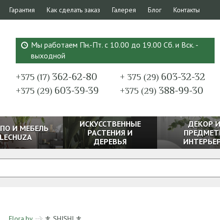
Гарантия
Как сделать заказ
Галерея
Блог
Контакты
Мы работаем Пн.-Пт. с 10.00 до 19.00 Сб. и Вск. -
выходной
362-62-80
603-32-32
+375 (17)
+ 375 (29)
603-39-39
388-99-30
+375 (29)
+375 (29)
ИСКУССТВЕННЫЕ
ДЕКОР 
ПО И МЕБЕЛЬ
РАСТЕНИЯ И
ПРЕДМЕТ
LECHUZA
ДЕРЕВЬЯ
ИНТЕРЬЕ
Flora.by
⚜ SHISHI ⚜