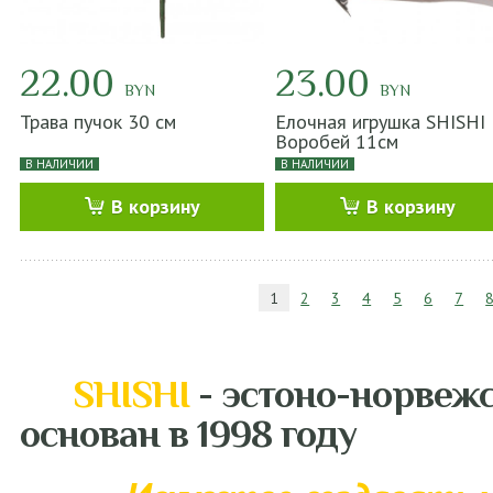
22.00
23.00
BYN
BYN
Трава пучок 30 см
Елочная игрушка SHISHI
Воробей 11см
В НАЛИЧИИ
В НАЛИЧИИ
В корзину
В корзину
1
2
3
4
5
6
7
SHISHI
- эстоно-норвеж
основан в 1998 году