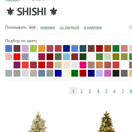
⚜ SHISHI ⚜
Показывать:
все
новинки
со скидкой
в наличии
С
Подбор по цвету
1
2
3
4
5
6
7