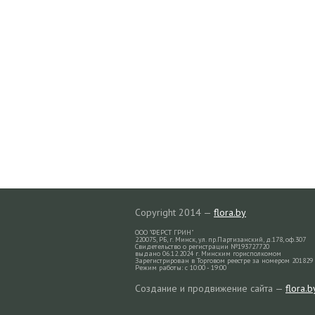
Copyright 2014 —
flora.by
ООО "ФЕРСТ ГРИН"
220075, РБ, г. Минск, ул. пр.Партизанский, д.178, оф.307
Свидетельство о регистрации №193727720
выдано 06.12.2024 г. Минским горисполкомом
Зарегистрирован в Торговом реестре за номером 201829 
Режим работы: с 10:00 - 19:00
Создание и продвижение сайта —
flora.b