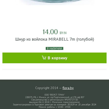
14.00
BYN
Шнур из войлока MIRABELL 7m (голубой)
В НАЛИЧИИ
В корзину
Copyright 2014 —
flora.by
ООО "ФЕРСТ ГРИН"
220075, РБ, г. Минск, ул. пр.Партизанский, д.178, оф.307
Свидетельство о регистрации №193727720
выдано 06.12.2024 г. Минским горисполкомом
Зарегистрирован в Торговом реестре за номером 201829 от 20 декабря 2024
Режим работы: с 10:00 - 19:00