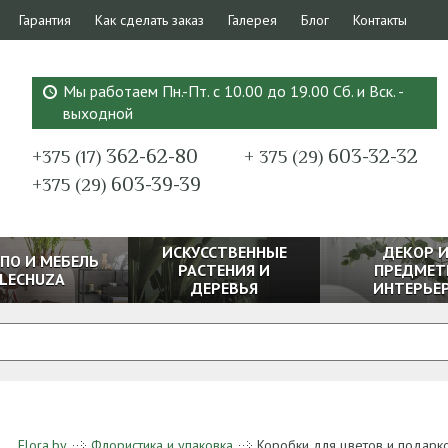
Гарантия
Как сделать заказ
Галерея
Блог
Контакты
Мы работаем Пн.-Пт. с 10.00 до 19.00 Сб. и Вск. -
выходной
362-62-80
603-32-32
+375 (17)
+ 375 (29)
603-39-39
+375 (29)
ИСКУССТВЕННЫЕ
ДЕКОР 
ПО И МЕБЕЛЬ
РАСТЕНИЯ И
ПРЕДМЕТ
LECHUZA
ДЕРЕВЬЯ
ИНТЕРЬЕ
Flora.by
Флористика и упаковка
Коробки для цветов и подарк