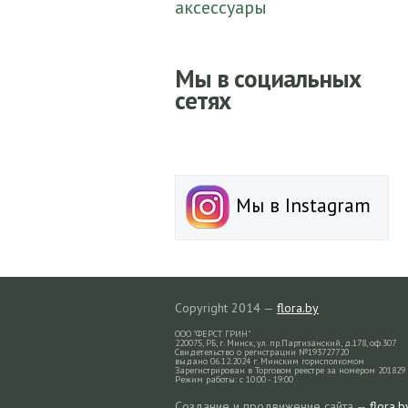
аксессуары
Мы в социальных
сетях
Мы в Instagram
Copyright 2014 —
flora.by
ООО "ФЕРСТ ГРИН"
220075, РБ, г. Минск, ул. пр.Партизанский, д.178, оф.307
Свидетельство о регистрации №193727720
выдано 06.12.2024 г. Минским горисполкомом
Зарегистрирован в Торговом реестре за номером 201829 
Режим работы: с 10:00 - 19:00
Создание и продвижение сайта —
flora.b