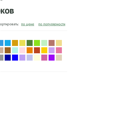
рков
ортировать:
по цене
по популярности