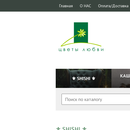
Главная
О НАС
Оплата/Доставка
КАШ
⚜ SHISHI ⚜
⚜ SHISHI ⚜