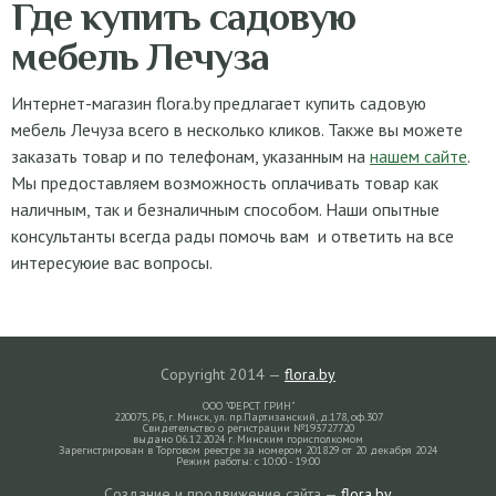
Где купить садовую
мебель Лечуза
Интернет-магазин flora.by предлагает купить садовую
мебель Лечуза всего в несколько кликов. Также вы можете
заказать товар и по телефонам, указанным на
нашем сайте
.
Мы предоставляем возможность оплачивать товар как
наличным, так и безналичным способом. Наши опытные
консультанты всегда рады помочь вам и ответить на все
интересуюие вас вопросы.
Copyright 2014 —
flora.by
ООО "ФЕРСТ ГРИН"
220075, РБ, г. Минск, ул. пр.Партизанский, д.178, оф.307
Свидетельство о регистрации №193727720
выдано 06.12.2024 г. Минским горисполкомом
Зарегистрирован в Торговом реестре за номером 201829 от 20 декабря 2024
Режим работы: с 10:00 - 19:00
Создание и продвижение сайта —
flora.by