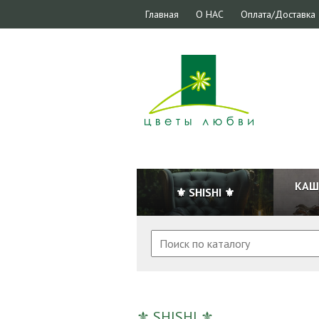
Главная
О НАС
Оплата/Доставка
КАШ
⚜ SHISHI ⚜
⚜ SHISHI ⚜