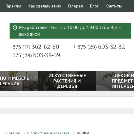
Гарантия
Как сделать заказ
Галерея
Блог
Контакты
Мы работаем Пн.-Пт. с 10.00 до 19.00 Сб. и Вск. -
выходной
362-62-80
603-32-32
+375 (17)
+ 375 (29)
603-39-39
+375 (29)
ИСКУССТВЕННЫЕ
ДЕКОР 
ПО И МЕБЕЛЬ
РАСТЕНИЯ И
ПРЕДМЕТ
LECHUZA
ДЕРЕВЬЯ
ИНТЕРЬЕ
Flora.by
Флористика и упаковка
ВЕНКИ