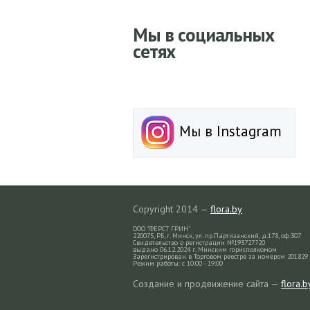
Мы в социальных
сетях
Мы в Instagram
Copyright 2014 —
flora.by
ООО "ФЕРСТ ГРИН"
220075, РБ, г. Минск, ул. пр.Партизанский, д.178, оф.307
Свидетельство о регистрации №193727720
выдано 06.12.2024 г. Минским горисполкомом
Зарегистрирован в Торговом реестре за номером 201829 
Режим работы: с 10:00 - 19:00
Создание и продвижение сайта —
flora.b