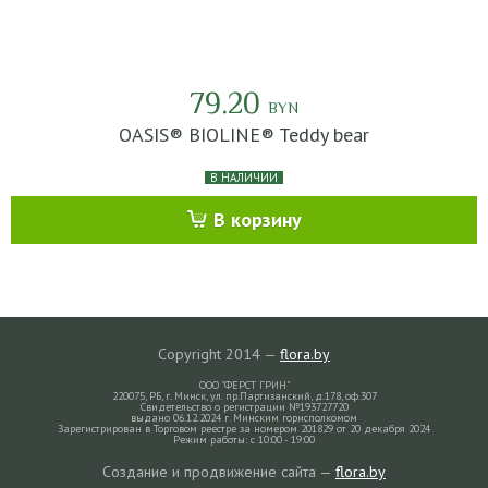
79.20
BYN
OASIS® BIOLINE® Teddy bear
В НАЛИЧИИ
В корзину
Copyright 2014 —
flora.by
ООО "ФЕРСТ ГРИН"
220075, РБ, г. Минск, ул. пр.Партизанский, д.178, оф.307
Свидетельство о регистрации №193727720
выдано 06.12.2024 г. Минским горисполкомом
Зарегистрирован в Торговом реестре за номером 201829 от 20 декабря 2024
Режим работы: с 10:00 - 19:00
Создание и продвижение сайта —
flora.by