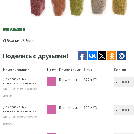
В НАЛИЧИИ
Объем:
295мл
Поделись с друзьями!
Наименование
Цвет
Примечание
Цена
Кол-во
Декоративный
В наличии
BYN
7.00
шт.
наполнитель камушки
Артикул:
темно-розовая
галька
Декоративный
В наличии
BYN
7.00
шт.
наполнитель камушки
Артикул:
темно-розовые
гранулы