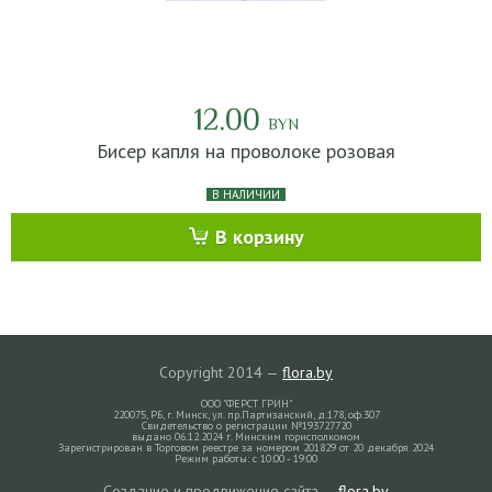
12.00
BYN
Бисер капля на проволоке розовая
В НАЛИЧИИ
В корзину
Copyright 2014 —
flora.by
ООО "ФЕРСТ ГРИН"
220075, РБ, г. Минск, ул. пр.Партизанский, д.178, оф.307
Свидетельство о регистрации №193727720
выдано 06.12.2024 г. Минским горисполкомом
Зарегистрирован в Торговом реестре за номером 201829 от 20 декабря 2024
Режим работы: с 10:00 - 19:00
Создание и продвижение сайта —
flora.by