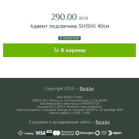
290.00
BYN
Адвент подсвечник SHISHI 40см
В НАЛИЧИИ
В корзину
Copyright 2014 —
flora.by
ООО "ФЕРСТ ГРИН"
220075, РБ, г. Минск, ул. пр.Партизанский, д.178, оф.307
Свидетельство о регистрации №193727720
выдано 06.12.2024 г. Минским горисполкомом
Зарегистрирован в Торговом реестре за номером 201829 от 20 декабря 2024
Режим работы: с 10:00 - 19:00
Создание и продвижение сайта —
flora.by