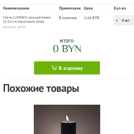
Наименование
Примечание
Цена
Кол-во
Свеча LUMINEO декоративная
В наличии
BYN
32.00
шт.
15,5х7см black/warm white
Артикул:
487979
ИТОГО:
0
BYN
В корзину
Похожие товары